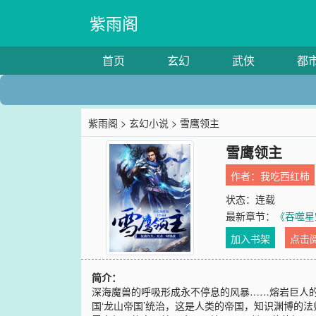
紫雨阁
首页
玄幻
武侠
都
紫雨阁
>
玄幻小说
> 雪鹰领主
雪鹰领主
作者：
我吃西红柿
状态：连载
最新章节：
《吞噬星
加入书架
点击
简介：
深海魔兽的呼吸形成永不停息的风暴……熔岩巨人
国‘龙山帝国’统治，这是人类的帝国，知识渊博的