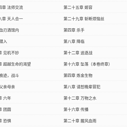
四章 法师交流
第二十五章 姬容
八章 天人合一
第二十九章 斩断烦恼丝
 血刃酒馆内
第四章 杀手
 潜入
第八章 降临
章 见机不妙
第十二章 追逐战
章 超越生命的渴望
第十六章 坠落（本卷终章）
 痕迹，战斗
第四章 炼金生物
 父亲母亲
第八章 请恕晚辈冒犯
章 六年
第十二章 万物之水
章 团圆
第十六章 传播
章 恐惧
第二十章 腥风血雨