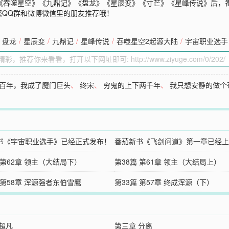
纪》《吞噬星空》《九鼎记》《盘龙》《星辰变》《寸芒》《星峰传说》后，
您QQ群和微博微信里的朋友推荐哦！
盘龙
/
星辰变
/
九鼎记
/
星峰传说
/
吞噬星空2起源大陆
/
宇宙职业选手
百年，我成了魔门巨头
、
终宋
、
穷鬼的上下两千年
、
我只想安静的做个
书《宇宙职业选手》已经正式发布！
番茄新书《飞剑问道》第一章已经上
 第62章 领主（大结局下）
第38篇 第61章 领主（大结局上）
 第58章 浑源强者东伯雪鹰
第33篇 第57章 终成浑源（下）
 超凡
第三章 分离