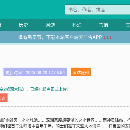
市
历史
网游
科幻
言情
追看新章节，下载本站客户端无广告APP
↓↓↓
更新时间：2025-08-20 17:06:50
直达底部
空2起源大陆》，已经在起点正式上传！
阅读
的脚步毁灭一座座城池……深渊恶魔想要侵入这座世界……而神灵降临，
法师们埋首于法师塔中百年千年，骑士们巡守天空大地海洋……在帝国的