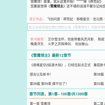
雪鹰领！故事，就从这里开始！******继《莽荒
您要是觉得《
雪鹰领主
》还不错的话请不要忘记向
其它作品：
飞剑问道
/
莽荒纪
/
吞噬星空
/
沧元图
/
新书推荐：
艾尔登法环，但是带着风灵月影
、
制皮
晚唐浮生
、
斗罗之灵珠神剑
、
剑出衡山
、
《雪鹰领主》最新12章节
《吞噬星空2起源大陆》，已经在起点正式
番茄新
上传！
感言以及新书！
第38篇
第38篇 第59章 撑不住了！
第33篇
章节列表，第1章~ 100章/共1399章
第一章 雪鹰领
第二章