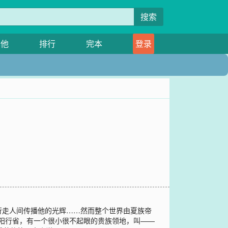
搜索
其他
排行
完本
登录
行走人间传播他的光辉……然而整个世界由夏族帝
安阳行省，有一个很小很不起眼的贵族领地，叫——