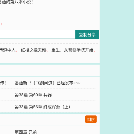
番茄的第八本小说！
/
复制分享
苟道中人
、
红楼之挽天倾
、
重生：从警察学院开始
、
传！
番茄新书《飞剑问道》已经发布~~~
第38篇 第60章 兵器
第33篇 第56章 终成浑源（上）
倒序
第四章 兄弟