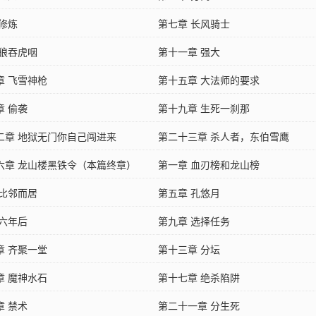
 修炼
第七章 长风骑士
 狼吞虎咽
第十一章 强大
章 飞雪神枪
第十五章 大法师的要求
章 偷袭
第十九章 生死一刹那
二章 地狱无门你自己闯进来
第二十三章 杀人者，东伯雪鹰
六章 龙山楼黑铁令（本篇终章）
第一章 血刃榜和龙山榜
 比邻而居
第五章 孔悠月
 六年后
第九章 选择任务
章 齐聚一堂
第十三章 分坛
章 魔神水石
第十七章 绝杀陷阱
章 禁术
第二十一章 分生死