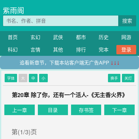
紫雨阁
搜索
首页
玄幻
武侠
都市
历史
网游
科幻
言情
其他
排行
完本
登录
追看新章节，下载本站客户端无广告APP
↓↓↓
字体
大
中
小
换手
关灯
第20章 除了你，还有一个活人-《无主香火界》
上一章
目录
存书签
下一章
第(1/3)页