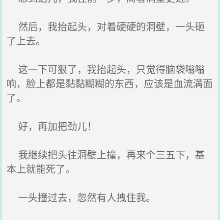
然后，我抬起头，对着硬硬的洞壁，一头砸
了上去。
这一下可狠了，我抬起头，只觉得脑袋嗡嗡
响，脸上都是黏黏糊糊的东西，应该是血流满面
了。
好，再加把劲儿！
我继续把头往洞壁上撞，再来个三五下，基
本上就能死了。
一头撞过去，忽然有人拽住我。