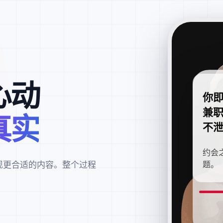
心动
你
兼
真实
不
约会
现更合适的内容。整个过程
题。