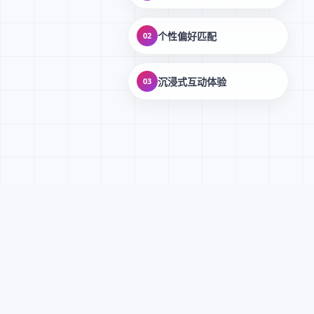
个性偏好匹配
02
沉浸式互动体验
03