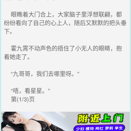
眼瞧着大门合上，大家脑子里浮想联翩，都
纷纷看向了自己的心上人，随后又默默的把头垂
下。
霍九霄不动声色的捂住了小无人的眼睛，抱
着她走了。
“九哥哥，我们去哪里呀。”
“唔，看星星。”
第(1/3)页