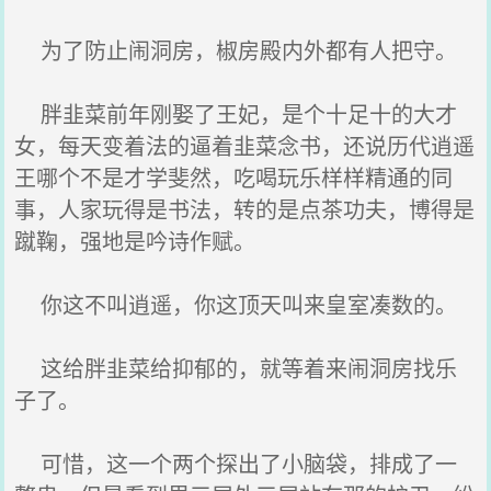
为了防止闹洞房，椒房殿内外都有人把守。
胖韭菜前年刚娶了王妃，是个十足十的大才
女，每天变着法的逼着韭菜念书，还说历代逍遥
王哪个不是才学斐然，吃喝玩乐样样精通的同
事，人家玩得是书法，转的是点茶功夫，博得是
蹴鞠，强地是吟诗作赋。
你这不叫逍遥，你这顶天叫来皇室凑数的。
这给胖韭菜给抑郁的，就等着来闹洞房找乐
子了。
可惜，这一个两个探出了小脑袋，排成了一