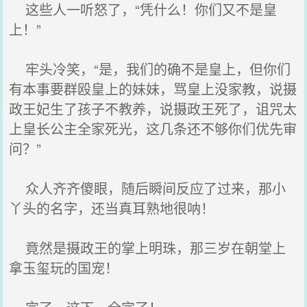
这些人一听怒了，“凭什么！你们又不是皇
上！”
牢头冷笑，“是，我们的确不是皇上，但你们
有本事要群殴皇上的妹妹，骂皇上没家教，说摄
政王妃生了孩子不教养，说摄政王死了，诅咒太
上皇长公主全家死光，这几条还不够你们优先审
问？”
众人齐齐傻眼，随后瞬间反应了过来，那小
丫头的名字，还当真耳熟地很呐！
竟然是摄政王的掌上明珠，那三岁在朝堂上
拿玉玺玩的国宠！