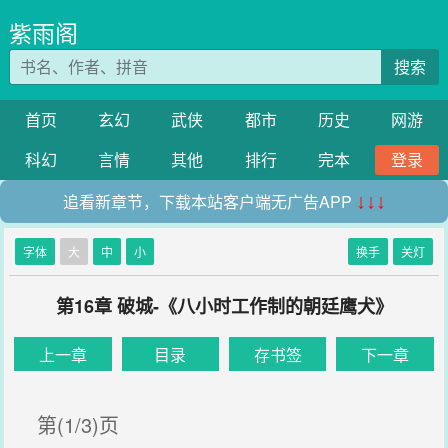
紫雨阁
搜索
首页
玄幻
武侠
都市
历史
网游
科幻
言情
其他
排行
完本
登录
追看新章节，下载本站客户端无广告APP
↓↓↓
字体
大
中
小
换手
关灯
第16章 破城-《八小时工作制的朝廷鹰犬》
上一章
目录
存书签
下一章
第(1/3)页