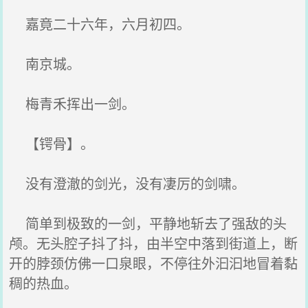
嘉竟二十六年，六月初四。
南京城。
梅青禾挥出一剑。
【锷骨】。
没有澄澈的剑光，没有凄厉的剑啸。
简单到极致的一剑，平静地斩去了强敌的头
颅。无头腔子抖了抖，由半空中落到街道上，断
开的脖颈仿佛一口泉眼，不停往外汩汩地冒着黏
稠的热血。