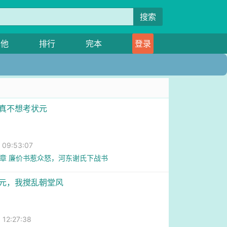
搜索
其他
排行
完本
登录
我真不想考状元
圆
09:53:07
6章 廉价书惹众怒，河东谢氏下战书
状元，我搅乱朝堂风
圆
2:27:38