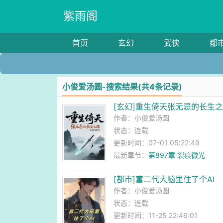
紫雨阁
首页
玄幻
武侠
都
小俊爱汤圆-搜索结果(共4条记录)
[玄幻]重生倚天张无忌的长生
作者：
小俊爱汤圆
状态：连载
更新时间：07-01 05:22:49
最新章节：
第897章 裂痕微光
[都市]富二代大脑里住了个AI
作者：
小俊爱汤圆
状态：连载
更新时间：11-25 22:46:01