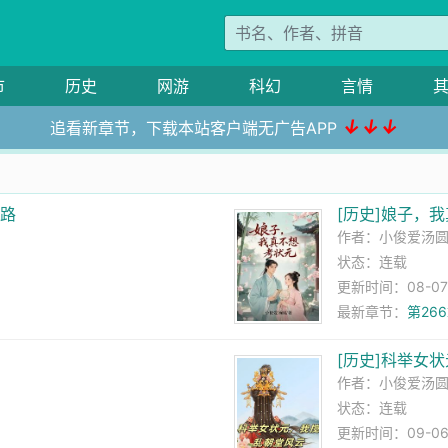
市
历史
网游
科幻
言情
↓↓↓
追看新章节，下载本站客户端无广告APP
之路
[历史]娘子，
作者：
小俊爱汤
状态：连载
更新时间：08-07 
最新章节：
第26
[历史]科举女
作者：
小俊爱汤
状态：连载
更新时间：09-06 1