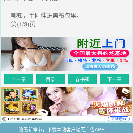
哪知，手刚伸进黑布包里。
第(1/3)页
上一章
目录
存书签
下一章
追看新章节，下载本站客户端无广告APP
↓↓↓