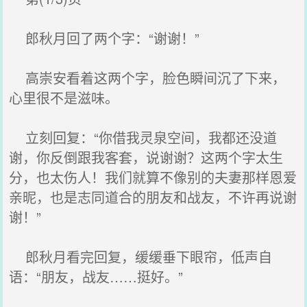
郎秋月回了两个字：“谢谢！”
高崇安看着这两个字，脸色瞬间沉了下来，
心里很不是滋味。
立刻回复：“你借我灵泉空间，我都还没道
谢，你反倒跟我客套，说谢谢？这两个字太生
分，也太伤人！我们就算不像别的夫妻那样恩爱
亲昵，也是志同道合的朋友和战友，不许再说谢
谢！”
郎秋月看完回复，缓缓垂下眼帘，低声自
语：“朋友，战友……挺好。”