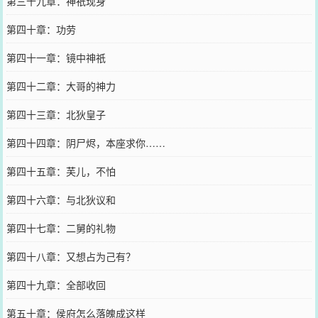
第三十九章：神祇现身
第四十章：功劳
第四十一章：镜中神祇
第四十二章：大哥的神力
第四十三章：北狄皇子
第四十四章：阴尸烬，本座求你……
第四十五章：芙儿，不怕
第四十六章：与北狄议和
第四十七章：二舅的礼物
第四十八章：又想占为己有？
第四十九章：全部收回
第五十章：侯府怎么落魄成这样