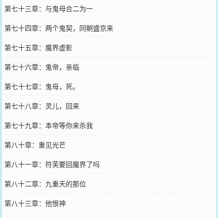
第七十三章：与鬼母合二为一
第七十四章：两个鬼契，同朝盛京来
第七十五章：魔界虚影
第七十六章：鬼帝，亲临
第七十七章：鬼母，死。
第七十八章：灵儿，回来
第七十九章：本帝等你来杀我
第八十章：重见光芒
第八十一章：符芙要回魔界了吗
第八十二章：九重天的那位
第八十三章：他恨神