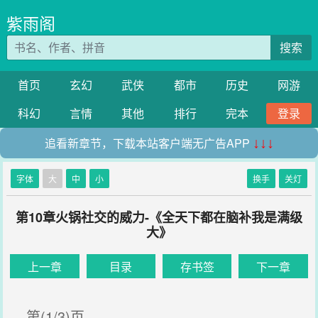
紫雨阁
搜索
首页
玄幻
武侠
都市
历史
网游
科幻
言情
其他
排行
完本
登录
追看新章节，下载本站客户端无广告APP
↓↓↓
字体
大
中
小
换手
关灯
第10章火锅社交的威力-《全天下都在脑补我是满级
大》
上一章
目录
存书签
下一章
第(1/3)页