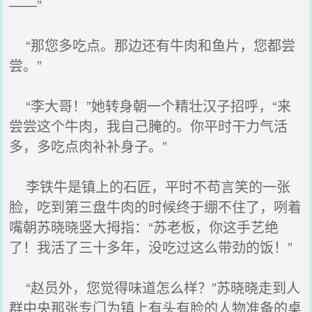
——”
“那您多吃点。那边还有牛肉和鱼片，您都尝
尝。”
“李大哥！”她转身朝一个精壮汉子招呼，“来
尝尝这个牛肉，我自己腌的。你平时干力气活
多，多吃点肉补补身子。”
李铁牛是镇上的石匠，平时不苟言笑的一张
脸，吃到第三盘牛肉的时候终于绷不住了，咧着
嘴朝苏晓晓竖大拇指：“苏老板，你这手艺绝
了！我活了三十多年，没吃过这么带劲的饭！”
“赵员外，您觉得味道怎么样？”苏晓晓走到人
群中央那张专门为镇上有头有脸的人物准备的桌