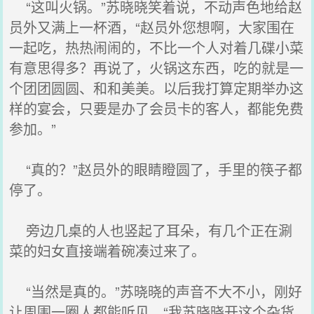
“这叫火锅。”苏晓晓笑着说，不动声色地给赵
员外又满上一杯酒，“赵员外您想啊，大家围在
一起吃，热热闹闹的，不比一个人对着几碟小菜
有意思得多？再说了，火锅这东西，吃的就是一
个团团圆圆、和和美美。以后我打算定期举办这
样的宴会，只要是办了会员卡的客人，都能免费
参加。”
“真的？”赵员外的眼睛瞪圆了，手里的筷子都
停了。
旁边几桌的人也竖起了耳朵，有几个正在涮
菜的妇女直接端着碗凑过来了。
“当然是真的。”苏晓晓的声音不大不小，刚好
让周围一圈人都能听见，“我苏晓晓开这个杂货