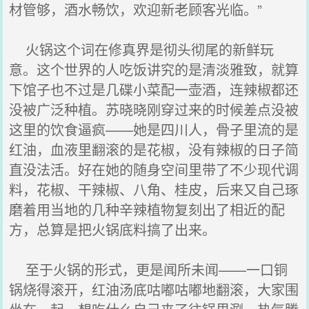
材管够，酒水畅饮，欢迎新老顾客光临。”
火锅这个词在修真界是彻头彻尾的新鲜玩
意。这个世界的人吃饭讲究的是清淡雅致，就算
下馆子也不过是几碟小菜配一壶酒，连辣椒都还
没被广泛种植。苏晓晓刚穿过来的时候差点没被
这里的饮食逼疯——她是四川人，骨子里流的是
红油，血液里翻滚的是花椒，没有辣椒的日子简
直没法活。好在她的随身空间里带了不少现代调
料，花椒、干辣椒、八角、桂皮，后来又自己琢
磨着用当地的几种辛辣植物复刻出了相近的配
方，总算是把火锅底料搞了出来。
至于火锅的形式，更是闻所未闻——一口铜
锅烧得滚开，红油汤底咕嘟咕嘟地翻滚，大家围