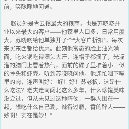
前，笑眯眯地问道。
赵员外是青云镇最大的粮商，也是苏晓晓开
业以来最大的客户——他家里人口多，日常用度
大，苏晓晓给他单独开了个“大客户折扣”，每次
来买东西都给优惠。此刻他富态的脸上油光满
面，吃火锅吃得满头大汗，连帽子都摘了，光溜
溜的脑门上冒着热气，面前的碟子里堆着小山似
的骨头和虾壳。听到苏晓晓问他，他连忙咽下嘴
里的肉，连声叫好：“好！好！苏老板，这是什
么吃法？老夫走南闯北这么多年，什么珍馐美味
没尝过，但从未见过这种阵仗！一群人围在一
起，想吃什么自己涮，辣得过瘾，香的醉人——
妙啊！实在是妙！”