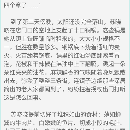
四个章了……”
到了第二天傍晚，太阳还没完全落山，苏晓
晓在店门口的空地上支起了十口铜锅。这些锅是
她从镇上铁匠铺临时租来的，大大小小规格不
一，但胜在数量够多。铜锅底下烧着通红的炭
火，火苗舔着锅底，锅里的红油汤底翻滚着冒
泡，花椒和干辣椒在沸油中上下翻腾，溅起一朵
朵红亮亮的油花。麻辣鲜香的气味随着晚风飘散
出去，弥漫了整整三条街，连镇子边缘那些深居
简出的老人家都闻到了，纷纷拄着拐杖出门打听
这是怎么回事。
苏晓晓提前切好了堆积如山的食材：薄如蝉
翼的牛肉片、白嫩嫩的鱼片、切成小段的毛肚、