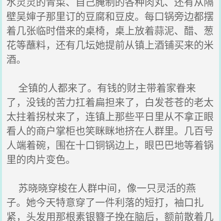
水灵灵的青菜、自己腌制的各种肉丸、还有从隔
壁吴婶子那里订的豆腐和豆皮。每口锅旁边都摆
着几张临时借来的桌椅，桌上放着蒜泥、醋、葱
花等蘸料，还有几坛她提前从镇上酒铺买来的米
酒。
全镇的人都来了。有钱的财主带着家眷来
了，没钱的苦力扛着扁担来了，白发苍苍的老太
太拄着拐杖来了，连镇上那些平日里从不拿正眼
看人的商户掌柜也笑眯眯地挤在人群里。几百号
人端着碗，围在十口铜锅边上，眼巴巴地等着锅
里的肉片变色。
苏晓晓穿梭在人群中间，像一只灵活的燕
子。她今天特意穿了一件利落的短打，袖口扎
紧，头发用那根素银簪子挽在脑后，额前散着几