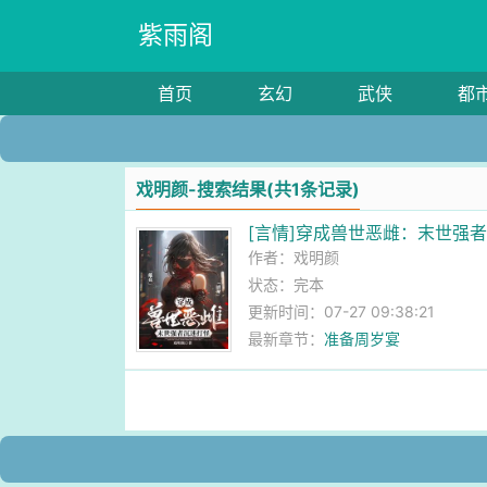
紫雨阁
首页
玄幻
武侠
都
戏明颜-搜索结果(共1条记录)
[言情]穿成兽世恶雌：末世强
作者：
戏明颜
状态：完本
更新时间：07-27 09:38:21
最新章节：
准备周岁宴